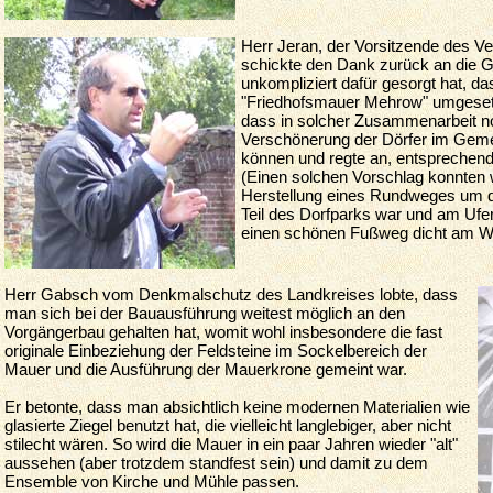
Herr Jeran, der Vorsitzende des V
schickte den Dank zurück an die G
unkompliziert dafür gesorgt hat, da
"Friedhofsmauer Mehrow" umgesetzt
dass in solcher Zusammenarbeit no
Verschönerung der Dörfer im Gemei
können und regte an, entsprechend
(Einen solchen Vorschlag konnten wi
Herstellung eines Rundweges um de
Teil des Dorfparks war und am Ufe
einen schönen Fußweg dicht am Wa
Herr Gabsch vom Denkmalschutz des Landkreises lobte, dass
man sich bei der Bauausführung weitest möglich an den
Vorgängerbau gehalten hat, womit wohl insbesondere die fast
originale Einbeziehung der Feldsteine im Sockelbereich der
Mauer und die Ausführung der Mauerkrone gemeint war.
Er betonte, dass man absichtlich keine modernen Materialien wie
glasierte Ziegel benutzt hat, die vielleicht langlebiger, aber nicht
stilecht wären. So wird die Mauer in ein paar Jahren wieder "alt"
aussehen (aber trotzdem standfest sein) und damit zu dem
Ensemble von Kirche und Mühle passen.