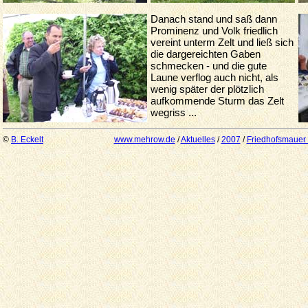
Danach stand und saß dann
Prominenz und Volk friedlich
vereint unterm Zelt und ließ sich
die dargereichten Gaben
schmecken - und die gute
Laune verflog auch nicht, als
wenig später der plötzlich
aufkommende Sturm das Zelt
wegriss ...
©
B. Eckelt
www.mehrow.de
/
Aktuelles
/
2007
/
Friedhofsmauer