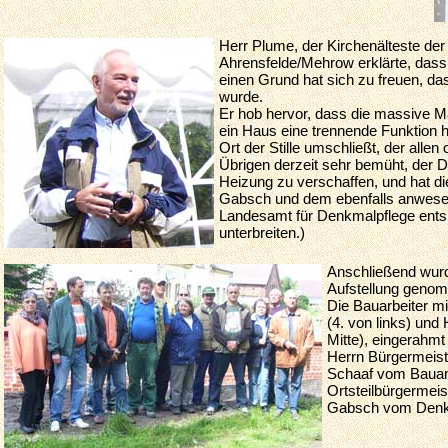
Herr Plume, der Kirchenälteste de
Ahrensfelde/Mehrow erklärte, dass
einen Grund hat sich zu freuen, da
wurde.
Er hob hervor, dass die massive M
ein Haus eine trennende Funktion h
Ort der Stille umschließt, der allen 
Übrigen derzeit sehr bemüht, der D
Heizung zu verschaffen, und hat di
Gabsch und dem ebenfalls anwes
Landesamt für Denkmalpflege ent
unterbreiten.)
Anschließend wurd
Aufstellung geno
Die Bauarbeiter mi
(4. von links) und 
Mitte), eingerahmt
Herrn Bürgermeist
Schaaf vom Baua
Ortsteilbürgermeis
Gabsch vom Denkm