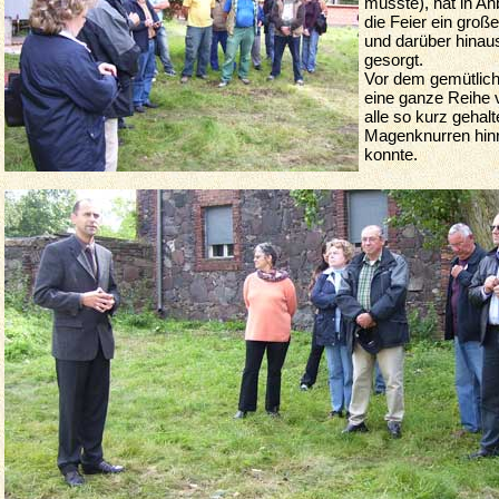
musste), hat in An
die Feier ein große
und darüber hinaus
gesorgt.
Vor dem gemütliche
eine ganze Reihe 
alle so kurz geha
Magenknurren hinr
konnte.