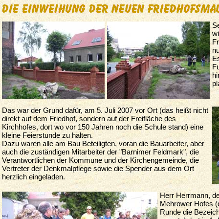
Se
w
Fr
nu
Es
Fu
hi
pl
Das war der Grund dafür, am 5. Juli 2007 vor Ort (das heißt nicht
direkt auf dem Friedhof, sondern auf der Freifläche des
Kirchhofes, dort wo vor 150 Jahren noch die Schule stand) eine
kleine Feierstunde zu halten.
Dazu waren alle am Bau Beteiligten, voran die Bauarbeiter, aber
auch die zuständigen Mitarbeiter der "Barnimer Feldmark", die
Verantwortlichen der Kommune und der Kirchengemeinde, die
Vertreter der Denkmalpflege sowie die Spender aus dem Ort
herzlich eingeladen.
Herr Herrmann, de
Mehrower Hofes (de
Runde die Bezeic