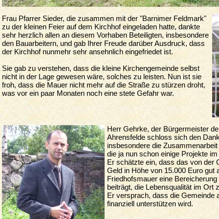
Frau Pfarrer Sieder, die zusammen mit der "Barnimer Feldmark"
zu der kleinen Feier auf dem Kirchhof eingeladen hatte, dankte
sehr herzlich allen an diesem Vorhaben Beteiligten, insbesondere
den Bauarbeitern, und gab Ihrer Freude darüber Ausdruck, dass
der Kirchhof nunmehr sehr ansehnlich eingefriedet ist.
Sie gab zu verstehen, dass die kleine Kirchengemeinde selbst
nicht in der Lage gewesen wäre, solches zu leisten. Nun ist sie
froh, dass die Mauer nicht mehr auf die Straße zu stürzen droht,
was vor ein paar Monaten noch eine stete Gefahr war.
Herr Gehrke, der Bürgermeister d
Ahrensfelde schloss sich den Dank
insbesondere die Zusammenarbeit 
die ja nun schon einige Projekte im
Er schätzte ein, dass das von de
Geld in Höhe von 15.000 Euro gut a
Friedhofsmauer eine Bereicherung f
beiträgt, die Lebensqualität im Ort
Er versprach, dass die Gemeinde a
finanziell unterstützen wird.