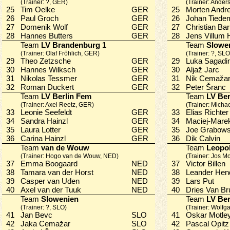
(Trainer: ?, GER)
(Trainer: Ande
25
Tim Oelke
GER
25
Morten And
26
Paul Groch
GER
26
Johan Tiede
27
Domenik Wolf
GER
27
Christian B
28
Hannes Butters
GER
28
Jens Villum
Team
LV Brandenburg 1
Team
Slowe
(Trainer: Olaf Fröhlich, GER)
(Trainer: ?, SLO
29
Theo Zetzsche
GER
29
Luka Sagad
30
Hannes Wilksch
GER
30
Aljaž Jarc
31
Nikolas Tessmer
GER
31
Nik Cemaž
32
Roman Duckert
GER
32
Peter Šran
Team
LV Berlin Fem
Team
LV Ber
(Trainer: Axel Reetz, GER)
(Trainer: Micha
33
Leonie Seefeldt
GER
33
Elias Richt
34
Sandra Hainzl
GER
34
Maciej-Mare
35
Laura Lotter
GER
35
Joe Grabow
36
Carina Hainzl
GER
36
Dik Calvin
Team
van de Wouw
Team
Leopo
(Trainer: Hogo van de Wouw, NED)
(Trainer: Jos M
37
Emma Boogaard
NED
37
Victor Bille
38
Tamara van der Horst
NED
38
Leander He
39
Casper van Uden
NED
39
Lars Put
40
Axel van der Tuuk
NED
40
Dries Van 
Team
Slowenien
Team
LV Ber
(Trainer: ?, SLO)
(Trainer: Wolf
41
Jan Bevc
SLO
41
Oskar Motl
42
Jaka Cemažar
SLO
42
Pascal Opi