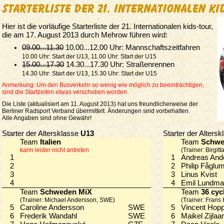
Hier ist die vorläufige
Starterliste der 21. Internationalen kids-tour,
die am
17. August 2013 durch Mehrow führen wird:
09.00...11.30
10.00...12.00 Uhr: Mannschaftszeitfahren
10.00 Uhr: Start der U13, 11.00 Uhr: Start der U15
15.00...17.30
14.30...17.30 Uhr: Straßenrennen
14.30 Uhr: Start der U13, 15.30 Uhr: Start der U15
Anmerkung: Um den Busverkehr so wenig wie möglich zu beeinträchtigen,
sind die Startzeiten etwas verschoben worden.
Die Liste (aktualisiert am
11. August 2013) hat uns freundlicherweise der
Berliner Radsport Verband übermittelt. Änderungen sind vorbehalten.
Alle Angaben sind ohne Gewähr!
Starter der Altersklasse
U13
Starter der Alters
Team
Italien
Team
Schwe
kann leider nicht antreten
(Trainer: Birgi
1
1
Andreas An
2
2
Philip Fågl
3
3
Linus Kvist
4
4
Emil Lundm
Team
Schweden MiX
Team
36 cyc
(Trainer: Michael Andersson, SWE)
(Trainer: Fran
5
Caroline Andersson
SWE
5
Vincent Ho
6
Frederik Wandahl
SWE
6
Maikel Zijla