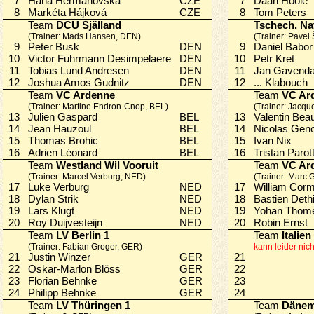
7
Hana Heřmanovská
CZE
7
Daan Hool
8
Markéta Hájková
CZE
8
Tom Peter
Team
DCU Själland
Tschech. Na
(Trainer: Mads Hansen, DEN)
(Trainer: Pavel
9
Peter Busk
DEN
9
Daniel Bab
10
Victor Fuhrmann Desimpelaere
DEN
10
Petr Kret
11
Tobias Lund Andresen
DEN
11
Jan Gaven
12
Joshua Amos Gudnitz
DEN
12
... Klabouc
Team
VC Ardenne
Team
VC Ar
(Trainer: Martine Endron-Cnop, BEL)
(Trainer: Jacq
13
Julien Gaspard
BEL
13
Valentin Be
14
Jean Hauzoul
BEL
14
Nicolas Ge
15
Thomas Brohic
BEL
15
Ivan Nix
16
Adrien Léonard
BEL
16
Tristan Paro
Team
Westland Wil Vooruit
Team
VC Ar
(Trainer: Marcel Verburg, NED)
(Trainer: Marc 
17
Luke Verburg
NED
17
William Co
18
Dylan Strik
NED
18
Bastien Det
19
Lars Klugt
NED
19
Yohan Tho
20
Roy Duijvesteijn
NED
20
Robin Erns
Team
LV Berlin 1
Team
Italien
(Trainer: Fabian Groger, GER)
kann leider nich
21
Justin Winzer
GER
21
22
Oskar-Marlon Blöss
GER
22
23
Florian Behnke
GER
23
24
Philipp Behnke
GER
24
Team
LV Thüringen 1
Team
Dänem