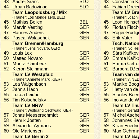
43
Andrej Šranc
SLO
43
Constantin 
44
Urban Badovinac
SLO
44
Fabian Drei
Team
Leopoldsburg / Mix
Team
LV Br
(Trainer: Los Mondelaers, BEL)
(Trainer: Joach
45
Mathias Belien
BEL
45
Leon Heins
46
Marvin Vesting
GER
46
Florian Fis
47
Hannes Anders
GER
47
Roger-Rüdi
48
Pascal Walaschek
GER
48
Erik Vater
Team
Bremen/Hamburg
Tsch. Natio
(Trainer: Jens Novaro, GER)
(Trainer: Ivo H
49
Louis Lex
GER
49
Sára Kaňk
50
Matteo Novaro
GER
50
Emma Kaň
51
Moritz Plambeck
GER
51
Emma Cetr
52
Kieron Steinmann
GER
52
Barbora Dž
Team
LV Westpfalz
Team van d
(Trainer: Annette Märkl, GER)
(Trainer: ?, NE
53
Lea Walgenbach
GER
53
Maaike Boo
54
Jannis Hach
GER
54
Hetty van 
55
Lucca Leidner
GER
55
Stanley Bee
56
Tim Kolschefsky
GER
56
Ino van de
Team
LV NRW
Team
LV Thü
(Trainer: Wolfgang Oschwald, GER)
(Trainer: Geral
57
Jonas Messerschmidt
GER
57
Michel Asc
58
Henrik Josten
GER
58
Johannes B
59
Alexander Aymans
GER
59
Kilian Fried
60
Ole Martensen
GER
60
Max Gehr
Team
LV Berlin 2
Team
LV Ba