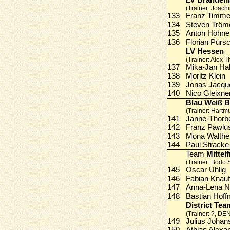
LV Branden
(Trainer: Joach
133
Franz Tim
134
Steven Trö
135
Anton Höh
136
Florian Pür
LV Hessen
(Trainer: Alex 
137
Mika-Jan H
138
Moritz Klei
139
Jonas Jacq
140
Nico Gleixn
Blau Weiß 
(Trainer: Hartm
141
Janne-Thor
142
Franz Pawl
143
Mona Walth
144
Paul Strac
Team
Mittel
(Trainer: Bodo
145
Oscar Uhli
146
Fabian Kna
147
Anna-Lena
148
Bastian Ho
District Te
(Trainer: ?, DE
149
Julius Joh