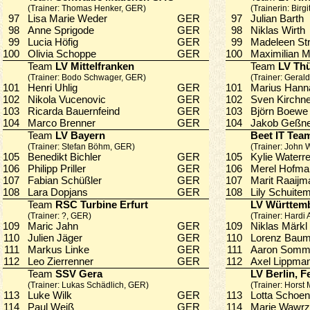
(Trainer: Thomas Henker, GER)
(Trainerin: Birg
97
Lisa Marie Weder
GER
97
Julian Bart
98
Anne Sprigode
GER
98
Niklas Wirt
99
Lucia Höfig
GER
99
Madeleen S
100
Olivia Schoppe
GER
100
Maximilian
Team
LV Mittelfranken
Team
LV Thü
(Trainer: Bodo Schwager, GER)
(Trainer: Geral
101
Henri Uhlig
GER
101
Marius Han
102
Nikola Vucenovic
GER
102
Sven Kirch
103
Ricarda Bauernfeind
GER
103
Björn Boe
104
Marco Brenner
GER
104
Jakob Geß
Team
LV Bayern
Beet IT Tea
(Trainer: Stefan Böhm, GER)
(Trainer: John 
105
Benedikt Bichler
GER
105
Kylie Water
106
Philipp Priller
GER
106
Merel Hof
107
Fabian Schüßler
GER
107
Marit Raaij
108
Lara Dopjans
GER
108
Lily Schuit
Team
RSC Turbine Erfurt
LV Württem
(Trainer: ?, GER)
(Trainer: Hardi 
109
Maric Jahn
GER
109
Niklas Mär
110
Julien Jäger
GER
110
Lorenz Bau
111
Markus Linke
GER
111
Aaron Som
112
Leo Zierrenner
GER
112
Axel Lippm
Team
SSV Gera
LV Berlin, 
(Trainer: Lukas Schädlich, GER)
(Trainer: Horst 
113
Luke Wilk
GER
113
Lotta Scho
114
Paul Weiß
GER
114
Marie Wawr