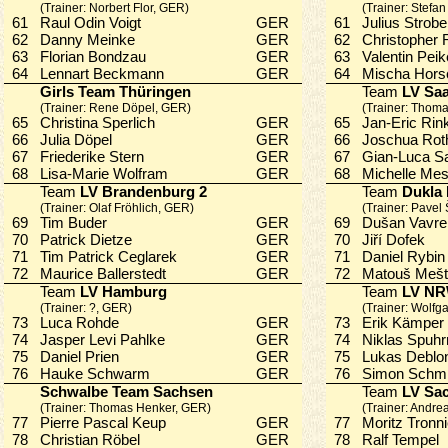
(Trainer: Norbert Flor, GER)
(Trainer: Stef
61
Raul Odin Voigt
GER
61
Julius Strob
62
Danny Meinke
GER
62
Christopher
63
Florian Bondzau
GER
63
Valentin Pe
64
Lennart Beckmann
GER
64
Mischa Hor
Girls Team Thüringen
Team
LV Saa
(Trainer: Rene Döpel, GER)
(Trainer: Thom
65
Christina Sperlich
GER
65
Jan-Eric Ri
66
Julia Döpel
GER
66
Joschua Ro
67
Friederike Stern
GER
67
Gian-Luca 
68
Lisa-Marie Wolfram
GER
68
Michelle Me
Team
LV Brandenburg 2
Team
Dukla
(Trainer: Olaf Fröhlich, GER)
(Trainer: Pavel
69
Tim Buder
GER
69
Dušan Vav
70
Patrick Dietze
GER
70
Jiří Dofek
71
Tim Patrick Ceglarek
GER
71
Daniel Ryb
72
Maurice Ballerstedt
GER
72
Matouš Meš
Team
LV Hamburg
Team
LV N
(Trainer: ?, GER)
(Trainer: Wolf
73
Luca Rohde
GER
73
Erik Kämpe
74
Jasper Levi Pahlke
GER
74
Niklas Spu
75
Daniel Prien
GER
75
Lukas Debl
76
Hauke Schwarm
GER
76
Simon Schm
Schwalbe Team Sachsen
Team
LV Sa
(Trainer: Thomas Henker, GER)
(Trainer: Andre
77
Pierre Pascal Keup
GER
77
Moritz Tron
78
Christian Röbel
GER
78
Ralf Tempe