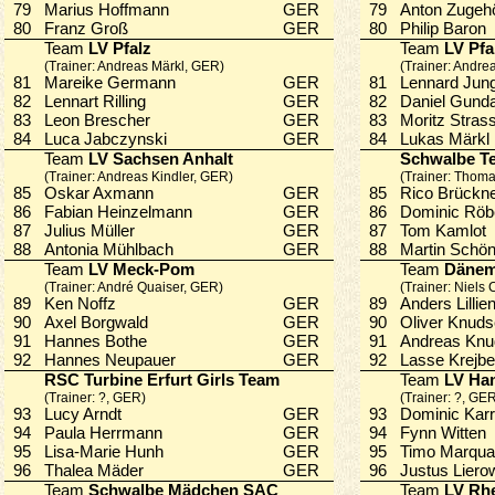
79
Marius Hoffmann
GER
79
Anton Zuge
80
Franz Groß
GER
80
Philip Baro
Team
LV Pfalz
Team
LV Pfa
(Trainer: Andreas Märkl, GER)
(Trainer: Andre
81
Mareike Germann
GER
81
Lennard Ju
82
Lennart Rilling
GER
82
Daniel Gun
83
Leon Brescher
GER
83
Moritz Stra
84
Luca Jabczynski
GER
84
Lukas Märk
Team
LV Sachsen Anhalt
Schwalbe T
(Trainer: Andreas Kindler, GER)
(Trainer: Thom
85
Oskar Axmann
GER
85
Rico Brück
86
Fabian Heinzelmann
GER
86
Dominic Rö
87
Julius Müller
GER
87
Tom Kamlo
88
Antonia Mühlbach
GER
88
Martin Sch
Team
LV Meck-Pom
Team
Dänem
(Trainer: André Quaiser, GER)
(Trainer: Niels
89
Ken Noffz
GER
89
Anders Lilli
90
Axel Borgwald
GER
90
Oliver Knu
91
Hannes Bothe
GER
91
Andreas Kn
92
Hannes Neupauer
GER
92
Lasse Krej
RSC Turbine Erfurt Girls Team
Team
LV Ha
(Trainer: ?, GER)
(Trainer: ?, GE
93
Lucy Arndt
GER
93
Dominic Ka
94
Paula Herrmann
GER
94
Fynn Witte
95
Lisa-Marie Hunh
GER
95
Timo Marqu
96
Thalea Mäder
GER
96
Justus Lie
Team
Schwalbe Mädchen SAC
Team
LV Rh