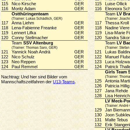
115
Nico Kirsche
GER
115
Luise Ollic
116
Moritz Adam
GER
116
Eleonora S
Ostthüringenteam
Team
LV Bra
(Trainer: Lukas Schädlich, GER)
(Trainer: Joach
117
Anna Liehm
GER
117
Thessa Kro
118
Lena-Fabienne Freanke
GER
118
Nadine Vie
119
Lennert Lifka
GER
119
Lisa-Marie 
120
Conny Stellmacher
GER
120
Sandra Sik
Team
SSV Altenburg
Team
LV Ba
(Trainer: Thomas Saro, GER)
(Trainer: Stefa
121
Yannick Noah Andrä
GER
121
Lukas Baldi
122
Nico Schulz
GER
122
Manuel Flu
123
Neo Reppen
GER
123
Luca Holzw
124
Paul Remmel
GER
124
Patrick Thal
Girls Team 
Nachtrag: Und hier sind Bilder vom
(Trainer: Thom
125
Antonia Mar
Mannschaftszeitfahren der
U13-Teams
.
126
Patricia Hill
127
Jana Rehd
128
Lisa Heinri
LV Meck-P
(Trainer: André
129
Jan Biema
130
Joon Subk
131
Malte Tebu
132
Erik Stange