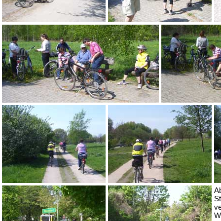
A
S
ve
W