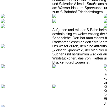
und Salvador-Allende-Straße ans an
am Wasser bis zum Spreetunnel und
zum S-Bahnhof Friedrichshagen.
Aufgeben und mit der S-Bahn heimf
deshalb hing es weiter entlang der
Schöneiche. Dort hat man eigens f
Radfahrer Sessel an den Straßenran
uns weiter durch, den eine Attrakt
„kleinen“ Spreewald, der sich hier
Suchen und herumirren wird der au
Waldstückchen, das von Fließen u
Brücken durchzogen ist.
In
R
k
ge
Kö
K
fo
Ei
ge