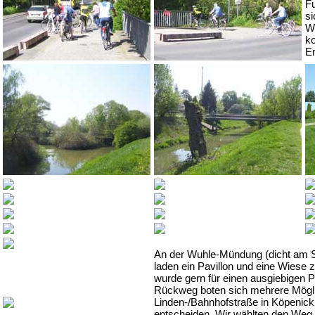
Fu
si
We
ko
E
An der Wuhle-Mündung (dicht am S
laden ein Pavillon und eine Wiese 
wurde gern für einen ausgiebigen P
Rückweg boten sich mehrere Mögli
Linden-/Bahnhofstraße in Köpenic
entscheiden. Wir wählten den Weg e