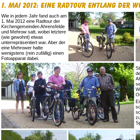
Wie in jedem Jahr fand auch am
1. Mai 2012 eine Radtour der
Kirchengemeinden Ahrensfelde
und Mehrow satt, wobei letztere
(wie gewohnt) etwas
unterrepräsentiert war. Aber der
eine Mehrower hatte
wenigstens (rein zufällig) einen
Fotoapparat dabei.
St
de
Ah
se
Wu
Os
E
so
s
zu
S