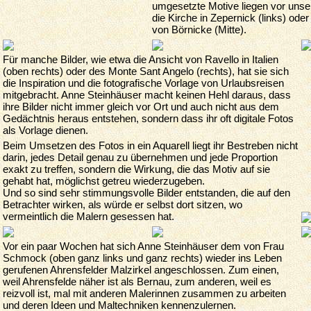
umgesetzte Motive liegen vor unse
die Kirche in Zepernick (links) od
von Börnicke (Mitte).
Für manche Bilder, wie etwa die Ansicht von Ravello in Italien
(oben rechts) oder des Monte Sant Angelo (rechts), hat sie sich
die Inspiration und die fotografische Vorlage von Urlaubsreisen
mitgebracht. Anne Steinhäuser macht keinen Hehl daraus, dass
ihre Bilder nicht immer gleich vor Ort und auch nicht aus dem
Gedächtnis heraus entstehen, sondern dass ihr oft digitale Fotos
als Vorlage dienen.
Beim Umsetzen des Fotos in ein Aquarell liegt ihr Bestreben nicht
darin, jedes Detail genau zu übernehmen und jede Proportion
exakt zu treffen, sondern die Wirkung, die das Motiv auf sie
gehabt hat, möglichst getreu wiederzugeben.
Und so sind sehr stimmungsvolle Bilder entstanden, die auf den
Betrachter wirken, als würde er selbst dort sitzen, wo
vermeintlich die Malern gesessen hat.
Vor ein paar Wochen hat sich Anne Steinhäuser dem von Frau
Schmock (oben ganz links und ganz rechts) wieder ins Leben
gerufenen Ahrensfelder Malzirkel angeschlossen. Zum einen,
weil Ahrensfelde näher ist als Bernau, zum anderen, weil es
reizvoll ist, mal mit anderen Malerinnen zusammen zu arbeiten
und deren Ideen und Maltechniken kennenzulernen.