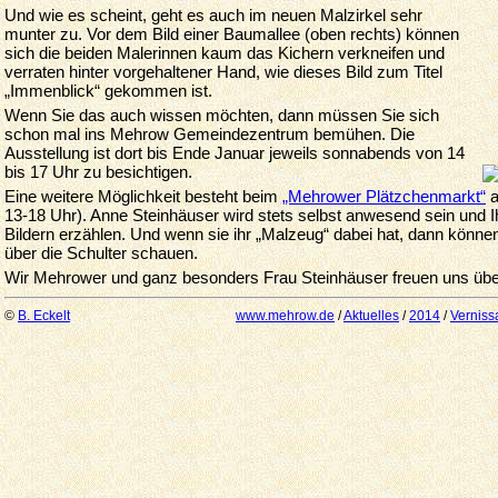
Und wie es scheint, geht es auch im neuen Malzirkel sehr
munter zu. Vor dem Bild einer Baumallee (oben rechts) können
sich die beiden Malerinnen kaum das Kichern ver­kneifen und
verraten hinter vorgehaltener Hand, wie dieses Bild zum Titel
„Immenblick“ gekommen ist.
Wenn Sie das auch wissen möchten, dann müssen Sie sich
schon mal ins Mehrow Gemeindezentrum bemühen. Die
Ausstellung ist dort bis Ende Januar jeweils sonnabends von 14
bis 17 Uhr zu besichtigen.
Eine weitere Möglichkeit besteht beim
„Mehrower Plätzchenmarkt“
a
13-18 Uhr). Anne Steinhäuser wird stets selbst anwesend sein und I
Bildern erzählen. Und wenn sie ihr „Malzeug“ dabei hat, dann könne
über die Schulter schauen.
Wir Mehrower und ganz besonders Frau Steinhäuser freuen uns übe
©
B. Eckelt
www.mehrow.de
/
Aktuelles
/
2014
/
Verniss