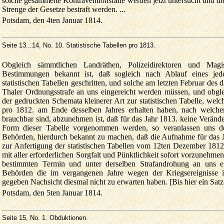
solche gesammelte Kontraventionsfälle werden jetzt untersucht und d
Strenge der Gesetze bestraft werden. ...
Potsdam, den 4ten Januar 1814.
Seite 13...14
, No. 10. Statistische Tabellen pro 1813.
Obgleich sämmtlichen Landräthen, Polizeidirektoren und Magi
Bestimmungen bekannt ist, daß sogleich nach Ablauf eines je
statistischen Tabellen geschritten, und solche am letzten Februar des 
Thaler Ordnungsstrafe an uns eingereicht werden müssen, und obgle
der gedruckten Schemata kleinerer Art zur statistischen Tabelle, we
pro 1812. am Ende desselben Jahres erhalten haben, nach welche
brauchbar sind, abzunehmen ist, daß für das Jahr 1813. keine Verän
Form dieser Tabelle vorgenommen werden, so veranlassen uns d
Behörden, hierdurch bekannt zu machen, daß die Aufnahme für das J
zur Anfertigung der statistischen Tabellen vom 12ten Dezember 1812
mit aller erforderlichen Sorgfalt und Pünktlichkeit sofort vorzunehme
bestimmten Termin und unter derselben Strafandrohung an uns ei
Behörden die im vergangenen Jahre wegen der Kriegsereignisse i
gegeben Nachsicht diesmal nicht zu erwarten haben. [Bis hier ein Satz!]
Potsdam, den 5ten Januar 1814.
Seite 15
, No. 1. Obduktionen.