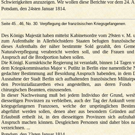
Schwierigkeiten anzuzeigen. Wir wollen diese Berichte vor dem 24. Ap
Potsdam, den 24sten Januar 1814.
Seite 45...46
, No. 30. Verpflegung der französischen Kriegsgefangenen.
Des Königs Majestät haben mittelst Kabinetsordre vom 29sten v. M. un
zum Aufenthalte in Allerhöchstdero Staaten befugten französisc
dieses Aufenthalts der näher bestimmte Sold gezahlt, den Geme
Naturalverpflegung verabreicht werden soll, und die Frauen un
Anspruch auf die Brodportion haben sollen.
Die Königl. Kurmärkische Regierung ist veranlaßt, binnen 14 Tagen v
dem Kriegskommissarius Major v. Putlitz in Berlin eine namentlich
gedachter Bestimmung auf Besoldung Anspruch habenden, in dem D
Ausnahme der Stadt Berlin sich aufhaltenden französischen Militairp
den Provinziallazarethen etwa angestellten, aus deren Fonds
chirurgischen Beamten, einzusenden.
In dieser Nachweisung muß bei jedem Individuo der Grund, weshal
diesseitigen Provinzen zu verbleiben, auch der Tag der Ankunft ver
kriegsgefangenen Franzosen, welche der ursprünglichen Bes
abgeführt werden sollen, denen aber aus besondern Gründen auf 
Erlaubniß ertheilt ist, in den diesseitigen Provinzen sich aufzuh
Anspruch machen können. Desgleichen Personen sind daher blos na
verzeichnen. ...
Potsdam, den 23sten Januar 1814.