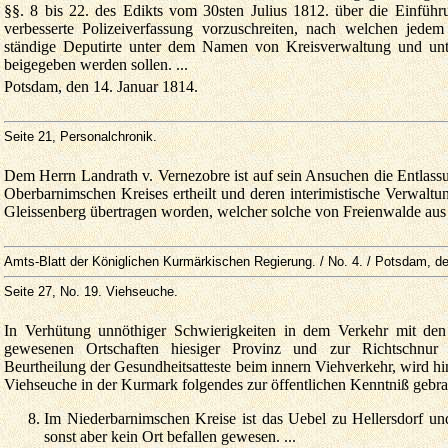
§§. 8 bis 22. des Edikts vom 30sten Julius 1812. über die Einfüh
verbesserte Polizeiverfassung vorzuschreiten, nach welchen jedem
ständige Deputirte unter dem Namen von Kreisverwaltung und unte
beigegeben werden sollen. ...
Potsdam, den 14. Januar 1814.
Seite 21
, Personalchronik.
Dem Herrn Landrath v. Vernezobre ist auf sein Ansuchen die Entlassu
Oberbarnimschen Kreises ertheilt und deren interimistische Verwaltu
Gleissenberg übertragen worden, welcher solche von Freienwalde aus
Amts-Blatt der Königlichen Kurmärkischen Regierung. / No. 4. / Potsdam, d
Seite 27
, No. 19. Viehseuche.
In Verhütung unnöthiger Schwierigkeiten in dem Verkehr mit den
gewesenen Ortschaften hiesiger Provinz und zur Richtschnur 
Beurtheilung der Gesundheitsatteste beim innern Viehverkehr, wird hin
Viehseuche in der Kurmark folgendes zur öffentlichen Kenntniß gebrac
Im Niederbarnimschen Kreise ist das Uebel zu Hellersdorf un
sonst aber kein Ort befallen gewesen. ...