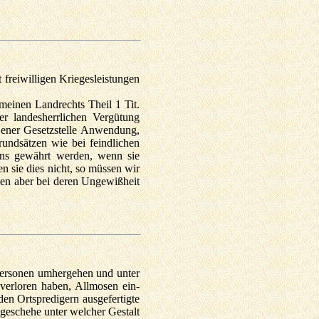
 freiwilligen Kriegesleistungen
emeinen Landrechts Theil 1 Tit.
er landesherrlichen Vergütung
 jener Gesetzstelle Anwendung,
rundsätzen wie bei feindlichen
uns gewährt werden, wenn sie
n sie dies nicht, so müssen wir
nnen aber bei deren Ungewißheit
 Personen umhergehen und unter
erloren haben, Allmosen ein­
den Ortspredigern ausgefertigte
 geschehe unter welcher Gestalt