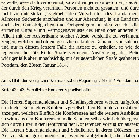
es wolle, gesetzlich verboten ist, so wird ein jeder aufgefordert, das 
der durch den Krieg verarmten Personen nicht zu gestatten, und du
nicht zu unterstützen, vielmehr den Vorschriften des Landarmen­
Allmosen Suchende anzuhalten und zur Absendung in ein Landarme
auch den Gutsobrigkeiten und Ortspredigern an sich zusteht, di
erlittenen Unfälle und Vermögensverluste des einen oder anderen zu 
Pflicht mit der Ausfertigung solcher Atteste vorsichtig zu verfahre
zeugen, welcher und ob ein gesetzlich erlaubter Gebrauch von solche
und nur in diesem letztern Falle die Atteste zu ertheilen, so wie
reglement bei 50 Rthlr. Strafe verbotene Ausfertigung der Bettel
widrigenfalls aber unnachsichtig mit der gesetzlichen Strafe geahndet 
Potsdam, den 23sten Januar 1814.
Amts-Blatt der Königlichen Kurmärkischen Regierung. / No. 5. / Potsdam, d
Seite 42...43
, Schullehrer-Konferenzgesellschaften.
Die Herren Superintendenten und Schulinspektoren werden aufgeforde
errichteten Schullehrer-Konferenzgesellschaften Berichte zu erstatten
anzeigen, welchen Einfluß die Konferenzen auf die weitere Ausbildu
Gewinn aus den Konferenzen in die Schulen selbst wirklich übergega
sich durch Eifer in der Benutzung der Konferenzen vorzüglich auszei
Die Herren Superintendenten und Schullehrer, in deren Diözesen no
Art zu Stand gekommen sind, werden aufgefordert, die dabei 