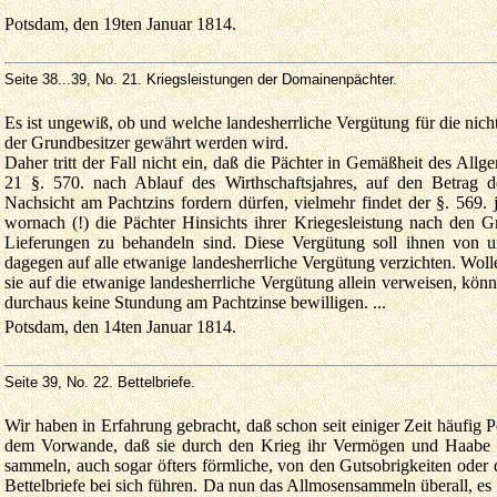
Potsdam, den 19ten Januar 1814.
Seite 38...39
, No. 21. Kriegsleistungen der Domainenpächter.
Es ist ungewiß, ob und welche landesherrliche Vergütung für die nicht
der Grundbesitzer gewährt werden wird.
Daher tritt der Fall nicht ein, daß die Pächter in Gemäßheit des Allg
21 §. 570. nach Ablauf des Wirthschaftsjahres, auf den Betrag d
Nachsicht am Pachtzins fordern dürfen, vielmehr findet der §. 569.
wornach (!) die Pächter Hinsichts ihrer Kriegesleistung nach den G
Lieferungen zu behandeln sind. Diese Vergütung soll ihnen von 
dagegen auf alle etwanige landesherrliche Vergütung verzichten. Wolle
sie auf die etwanige landesherrliche Vergütung allein verweisen, kö
durchaus keine Stundung am Pachtzinse bewilligen. ...
Potsdam, den 14ten Januar 1814.
Seite 39
, No. 22. Bettelbriefe.
Wir haben in Erfahrung gebracht, daß schon seit einiger Zeit häufig
dem Vorwande, daß sie durch den Krieg ihr Vermögen und Haabe v
sammeln, auch sogar öfters förmliche, von den Gutsobrigkeiten oder 
Bettelbriefe bei sich führen. Da nun das Allmosensammeln überall, es