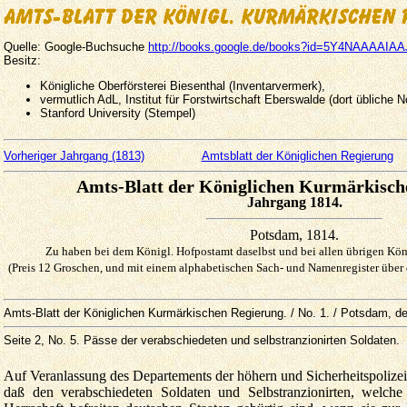
Quelle: Google-Buchsuche
http://books.google.de/books?id=5Y4NAAAAIAA
Besitz:
Königliche Oberförsterei Biesenthal (Inventarvermerk),
vermutlich AdL, Institut für Forstwirtschaft Eberswalde (dort übliche 
Stanford University (Stempel)
Vorheriger Jahrgang (1813)
Amtsblatt der Königlichen Regierung
Amts-Blatt der Königlichen Kurmärkisch
Jahrgang 1814.
Potsdam, 1814.
Zu haben bei dem Königl. Hofpostamt daselbst und bei allen übrigen Köni
(Preis 12 Groschen, und mit einem alphabetischen Sach- und Namenregister über
Amts-Blatt der Königlichen Kurmärkischen Regierung. / No. 1. / Potsdam, d
Seite 2
, No. 5. Pässe der verabschiedeten und selbstranzionirten Soldaten.
Auf Veranlassung des Departements der höhern und Sicherheitspolizei
daß den verabschiedeten Soldaten und Selbstranzionirten, welche