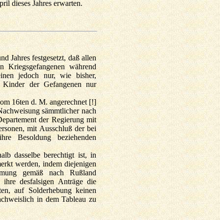
ril dieses Jahres erwarten.
d Jahres festgesetzt, daß allen
hen Kriegsgefangenen während
inen jedoch nur, wie bisher,
d Kinder der Gefangenen nur
om 16ten d. M. angerechnet [!]
e Nachweisung sämmtlicher nach
epartement der Regierung mit
ersonen, mit Ausschluß der bei
 ihre Besoldung beziehenden
b dasselbe berechtigt ist, in
merkt werden, indem diejenigen
timmung gemäß nach Rußland
ihre desfalsigen Anträge die
alten, auf Solderhebung keinen
chweislich in dem Tableau zu