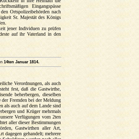
r Rückkehr in ihre Heimath die
hriftsmäßigen Eingangs­pässe
 den Ortspolizeibehörden nach
igkeit Sr. Majestät des Königs
fen.
eit jener Individuen zu prüfen
deste auf ihr Vaterland in den
en
14ten Januar 1814.
eiliche Verordnungen, als auch
eht fest, daß die Gastwirthe,
isende beherbergen, dieselben
se der Fremden bei der Meldung
ten als auch auf dem Lande sind
Herbergen und Krüger mehrmals
 unsere Verfügungen vom 2ten
htet aller dieser Bestimmungen
örden, Gastwirthen aller Art,
Art dagegen gehandelt; mehrere