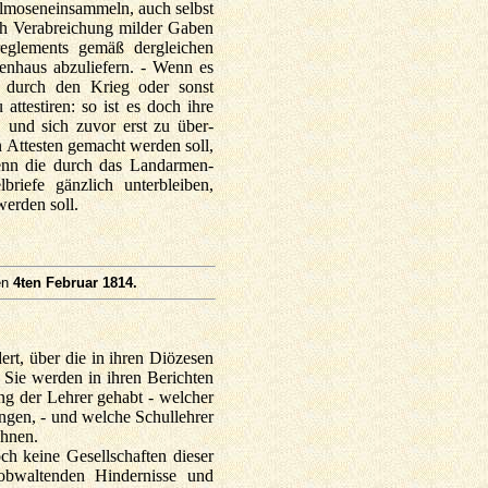
Allmosen­einsammeln, auch selbst
rch Verabreichung milder Gaben
reglements gemäß dergleichen
nhaus abzuliefern. - Wenn es
e durch den Krieg oder sonst
attestiren: so ist es doch ihre
n, und sich zuvor erst zu über­
n Attesten gemacht werden soll,
 denn die durch das Landarmen­
briefe gänzlich unterbleiben,
werden soll.
en
4ten Februar 1814.
rt, über die in ihren Diözesen
. Sie werden in ihren Berichten
ng der Lehrer gehabt - welcher
ngen, - und welche Schullehrer
chnen.
ch keine Gesellschaften dieser
obwaltenden Hindernisse und