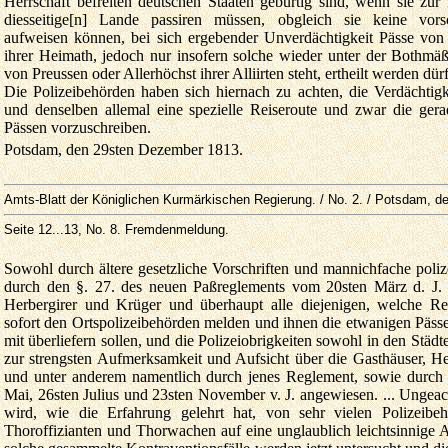
Herrschaft befreiten deutschen Staaten gebürtig sind, wenn sie zu
diesseitige[n] Lande passiren müssen, obgleich sie keine vorsc
aufweisen können, bei sich ergebender Unverdächtigkeit Pässe von
ihrer Heimath, jedoch nur insofern solche wieder unter der Bothmäß
von Preussen oder Allerhöchst ihrer Alliirten steht, ertheilt werden dür
Die Polizeibehörden haben sich hiernach zu achten, die Verdächtigk
und denselben allemal eine spezielle Reiseroute und zwar die gera
Pässen vorzuschreiben.
Potsdam, den 29sten Dezember 1813.
Amts-Blatt der Königlichen Kurmärkischen Regierung. / No. 2. / Potsdam, d
Seite 12...13
, No. 8. Fremdenmeldung.
Sowohl durch ältere gesetzliche Vorschriften und mannichfache poliz
durch den §. 27. des neuen Paßreglements vom 20sten März d. J. st
Herbergirer und Krüger und überhaupt alle diejenigen, welche Re
sofort den Ortspolizeibehörden melden und ihnen die etwanigen Päs
mit überliefern sollen, und die Polizeiobrigkeiten sowohl in den Städ
zur strengsten Aufmerksamkeit und Aufsicht über die Gasthäuser, 
und unter anderem namentlich durch jenes Reglement, sowie durch
Mai, 26sten Julius und 23sten November v. J. angewiesen. ... Ungeac
wird, wie die Erfahrung gelehrt hat, von sehr vielen Polizeibeh
Thoroffizianten und Thorwachen auf eine unglaublich leichtsinnige 