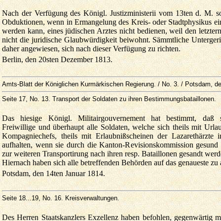
Nach der Verfügung des Königl. Justizministerii vom 13ten d. M. so
Obduktionen, wenn in Ermangelung des Kreis- oder Stadtphysikus ein 
werden kann, eines jüdischen Arztes nicht bedienen, weil den letzte
nicht die juridische Glaubwürdigkeit beiwohnt. Sämmtliche Unterge
daher angewiesen, sich nach dieser Verfügung zu richten.
Berlin, den 20sten Dezember 1813.
Amts-Blatt der Königlichen Kurmärkischen Regierung. / No. 3. / Potsdam, d
Seite 17
, No. 13. Transport der Soldaten zu ihren Bestimmungsbataillonen.
Das hiesige Königl. Militairgouvernement hat bestimmt, daß
Freiwillige und überhaupt alle Soldaten, welche sich theils mit Urla
Kompagniechefs, theils mit Erlaubnißscheinen der Lazarethärzte 
aufhalten, wenn sie durch die Kanton-Revisionskommission gesund
zur weiteren Transportirung nach ihren resp. Bataillonen gesandt werd
Hiernach haben sich alle betreffenden Behörden auf das genaueste zu 
Potsdam, den 14ten Januar 1814.
Seite 18...19
, No. 16. Kreisverwaltungen.
Des Herren Staatskanzlers Exzellenz haben befohlen, gegenwärtig m