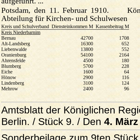
aufgeführt. ...
Potsdam, den 11. Februar 1910. König
Abteilung für Kirchen- und Schulwesen
Kreis und Schulverband
Diensteinkommen M
Kassenbeitrag M
Kreis Niederbarnim
Bernau
42700
1708
Alt-Landsberg
16300
652
Liebenwalde
13800
552
Oranienburg
54100
2164
Ahrensfelde
4500
180
Blumberg
5700
228
Eiche
1600
64
Hönow
2900
116
Lindenberg
3100
124
Mehrow
2400
96
Amtsblatt der Königlichen Reg
Berlin. / Stück 9. / Den
4. März
Sonderbeilage zum 9ten Stück 