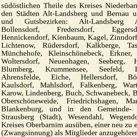
südöstlichen Theile des Kreises Niederba
den Städten Alt-Landsberg und Bernau 
und Gutsbezirken: Alt-Landsberg A
Bollensdorf, Fredersdorf, Eggersd
Hennickendorf, Kienbaum, Kagel, Zinndorf
Lichtenow, Rüdersdorf, Kalkberge, Tas
Münchehofe, Kleinschöne­beck, Erkner, 
Woltersdorf, Neuenhagen, Seeberg, 
Blumberg, Krummensee, Seefeld, 
Ahrensfelde, Eiche, Hellersdorf, Bör
Kaulsdorf, Mahlsdorf, Falkenberg, War
Karow, Lindenberg, Buch, Schwanebeck, Bi
Oberschöneweide, Friedrichshagen, Ma
Blankenburg, und in den Gemeinde- 
Strausberg (Stadt), Wesendahl, Wegend
Kreises Oberbarnim ausüben, einer neu zu 
(Zwangsinnung) als Mitglieder anzugehöre