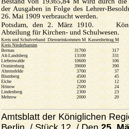
Bestand von 19365,84 M wird durch die 
der Ausgaben in Folge des Lehrer-Besol
26. Mai 1909 verbraucht werden.
Potsdam, den 2. März 1910. Königl
Abteilung für Kirchen- und Schulwesen.
Kreis und Schulverband
Diensteinkommen M
Kassenbeitrag M
Kreis Niederbarnim
Bernau
31700
317
Alt-Landsberg
13100
331
Liebenwalde
10600
106
Oranienburg
39000
390
Ahrensfelde
3700
37
Blumberg
4500
45
Eiche
1200
12
Hönow
2500
24
Lindenberg
2300
23
Mehrow
2000
20
Amtsblatt der Königlichen Reg
Berlin. / Stück 12. / Den
25. Mä