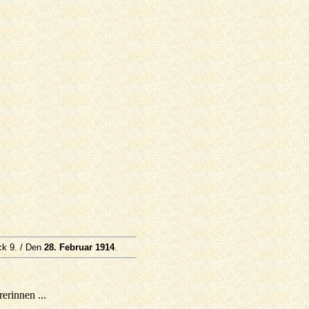
ck 9. / Den
28. Februar 1914
.
erinnen ...