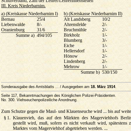
Schulverband, Zahl der Lehrer/Lehrerinnenstellen
III. Kreis Niederbarnim.
a) (Kreiskasse Niederbarnim I)
b) (Kreiskasse Niederbarnim II)
Bernau
25/4
Alt Landsberg
10/2
Liebenwalde
8/-
Ahrensfelde
2/-
Oranienburg
31/6
Bruchmühle
2/-
Birkholz
1/-
Summe a)
494/105
Blumberg
3/-
Eiche
1/-
Hellersdorf
1/-
Hönow
2/-
Lindenberg
2/-
Mehrow
1/-
Summe b)
530/150
Sonderausgabe des Amtsblatts ... / Ausgegeben am
18. März 1914
.
Seite 117, Bekanntmachungen des Königlichen Polizei-Präsidenten.
No. 300. Viehseuchenpolizeiliche Anordnung.
Zum Schutze gegen die Maul- und Klauenseuche wird ... bis auf weite
§ 1. Klauenvieh, das auf den Märkten des Magerviehhofs Berlin
gestellt wird, muß, sofern es nicht verkauft wird, spätesten
Marktes vom Magerviehhof abgetrieben werden. ...