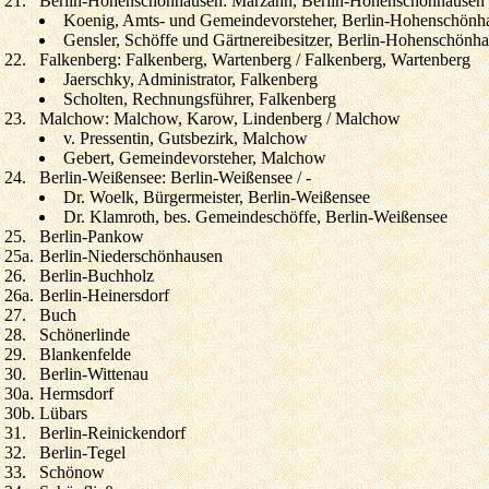
21.
Berlin-Hohenschönhausen: Marzahn, Berlin-Hohenschönhausen /
Koenig, Amts- und Gemeindevorsteher, Berlin-Hohenschönh
Gensler, Schöffe und Gärtnereibesitzer, Berlin-Hohenschönh
22.
Falkenberg: Falkenberg, Wartenberg / Falkenberg, Wartenberg
Jaerschky, Administrator, Falkenberg
Scholten, Rechnungsführer, Falkenberg
23.
Malchow: Malchow, Karow, Lindenberg / Malchow
v. Pressentin, Gutsbezirk, Malchow
Gebert, Gemeindevorsteher, Malchow
24.
Berlin-Weißensee: Berlin-Weißensee / -
Dr. Woelk, Bürgermeister, Berlin-Weißensee
Dr. Klamroth, bes. Gemeindeschöffe, Berlin-Weißensee
25.
Berlin-Pankow
25a.
Berlin-Niederschönhausen
26.
Berlin-Buchholz
26a.
Berlin-Heinersdorf
27.
Buch
28.
Schönerlinde
29.
Blankenfelde
30.
Berlin-Wittenau
30a.
Hermsdorf
30b.
Lübars
31.
Berlin-Reinickendorf
32.
Berlin-Tegel
33.
Schönow