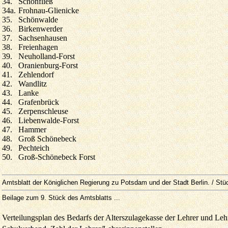
34.
Schönfließ
34a.
Frohnau-Glienicke
35.
Schönwalde
36.
Birkenwerder
37.
Sachsenhausen
38.
Freienhagen
39.
Neuholland-Forst
40.
Oranienburg-Forst
41.
Zehlendorf
42.
Wandlitz
43.
Lanke
44.
Grafenbrück
45.
Zerpenschleuse
46.
Liebenwalde-Forst
47.
Hammer
48.
Groß Schönebeck
49.
Pechteich
50.
Groß-Schönebeck Forst
Amtsblatt der Königlichen Regierung zu Potsdam und der Stadt Berlin. / Stü
Beilage zum 9. Stück des Amtsblatts ...
Verteilungsplan des Bedarfs der Alterszulagekasse der Lehrer und Lehr