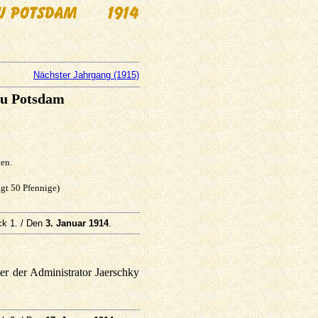
Nächster Jahrgang (1915)
zu Potsdam
ten.
ägt 50 Pfennige)
ck 1. / Den
3. Januar 1914
.
r der Administrator Jaerschky