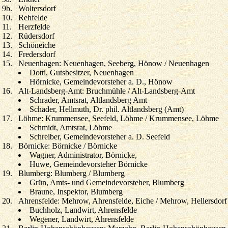
9b.
Woltersdorf
10.
Rehfelde
11.
Herzfelde
12.
Rüdersdorf
13.
Schöneiche
14.
Fredersdorf
15.
Neuenhagen: Neuenhagen, Seeberg, Hönow / Neuenhagen
Dotti, Gutsbesitzer, Neuenhagen
Hörnicke, Gemeindevorsteher a. D., Hönow
16.
Alt-Landsberg-Amt: Bruchmühle / Alt-Landsberg-Amt
Schrader, Amtsrat, Altlandsberg Amt
Schader, Hellmuth, Dr. phil. Altlandsberg (Amt)
17.
Löhme: Krummensee, Seefeld, Löhme / Krummensee, Löhme
Schmidt, Amtsrat, Löhme
Schreiber, Gemeindevorsteher a. D. Seefeld
18.
Börnicke: Börnicke / Börnicke
Wagner, Administrator, Börnicke,
Huwe, Gemeindevorsteher Börnicke
19.
Blumberg: Blumberg / Blumberg
Grün, Amts- und Gemeindevorsteher, Blumberg
Braune, Inspektor, Blumberg
20.
Ahrensfelde: Mehrow, Ahrensfelde, Eiche / Mehrow, Hellersdorf
Buchholz, Landwirt, Ahrensfelde
Wegener, Landwirt, Ahrensfelde