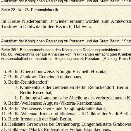
Amtsblatt der Königlichen Regierung zu Potsdam und der Stadt Berlin. / Stü
Seite 28. No. 75. Personalchronik.
Im Kreise Niederbarnim ist wieder ernannt worden zum Amtsvorsteh
Treskow in Dahlwitz für den Bezirk 6, Dahlwitz.
Amtsblatt der Königlichen Regierung zu Potsdam und der Stadt Berlin. / Stü
Seite 36ff
, Bekanntmachungen des Königlichen Regierungspräsidenten.
No. 88. Verzeichnis der zur Annahme von Praktikanten ermächtigten Kranke
wissenschaftlichen Institute im Regierungsbezirk Potsdam. [Auszug: Kreis 
6.
Berlin-Oberschöneweise: Königin Elisabeth-Hospital,
7.
Berlin-Pankow: Gemeindekrankenhaus,
8.
Berlin-Reinickendorf:
Krankenhaus der Gemeinden Berlin-Reinickendorf, Berlin-T
Berlin-Rosenthal,
Pathologisch-anatomische Abteilung des vorbezeichneten K
9.
Berlin-Weißensee: Auguste-Viktoria-Krankenhaus,
10.
Berlin-Weißensee: Gemeinde-Säuglingskrankenhaus,
11.
Berlin-Wittenau: Irren- und Idiotenanstalt Dalldorf der Stadt Berlin
13.
Buch: Irrenanstalt der Stadt Berlin,
18.
Heilstätte Grabowsee bei Oranienburg: Lungenheilstätte Grabows
21.
Kalkberge (Mark): Rüdersdorfer Verbandskrankenhaus,