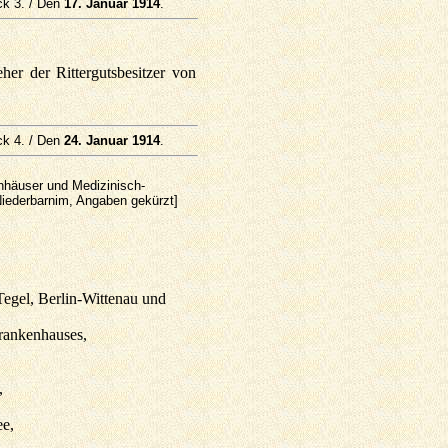
ck 3. / Den
17. Januar 1914
.
er der Rittergutsbesitzer von
ck 4. / Den
24. Januar 1914
.
nhäuser und Medizinisch-
Niederbarnim, Angaben gekürzt]
egel, Berlin-Wittenau und
rankenhauses,
,
ee,