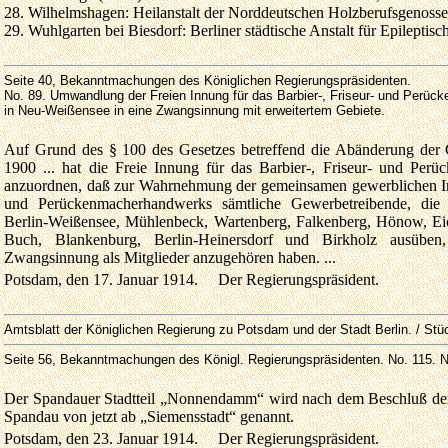
28.
Wilhelmshagen: Heilanstalt der Norddeutschen Holzberufsgenosse
29.
Wuhlgarten bei Biesdorf: Berliner städtische Anstalt für Epileptische
Seite 40, Bekanntmachungen des Königlichen Regierungspräsidenten.
No. 89. Umwandlung der Freien Innung für das Barbier-, Friseur- und Perü
in Neu-Weißensee in eine Zwangsinnung mit erweitertem Gebiete.
Auf Grund des § 100 des Gesetzes betreffend die Abänderung der
1900 ... hat die Freie Innung für das Barbier-, Friseur- und Perü
anzuordnen, daß zur Wahrnehmung der gemeinsamen gewerblichen Inte
und Perücken­macherhandwerks sämtliche Gewerbetreibende, die
Berlin-Weißensee, Mühlenbeck, Wartenberg, Falkenberg, Hönow, Ei
Buch, Blankenburg, Berlin-Heinersdorf und Birkholz ausüben
Zwangsinnung als Mitglieder anzugehören haben.
...
Potsdam, den 17. Januar 1914. Der Regierungspräsident.
Amtsblatt der Königlichen Regierung zu Potsdam und der Stadt Berlin. / Stü
Seite 56, Bekanntmachungen des Königl
. Regierungspräsidenten. No. 115. 
Der Spandauer Stadtteil „Nonnendamm“ wird nach dem Beschluß der 
Spandau von jetzt ab „Siemensstadt“ genannt.
Potsdam, den 23. Januar 1914. Der Regierungspräsident.