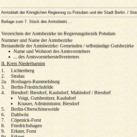
Amtsblatt der Königlichen Regierung zu Potsdam und der Stadt Berlin. / Stü
Beilage zum 7. Stück des Amtsblatts ...
Verzeichnis der Amtsbezirke im Regierungsbezirk Potsdam
Nummer und Name der Amtsbezirke
Bestandteile der Amtsbezirke: Gemeinden / selbständige Gutsbezirke
Name und Wohnort des Amtsvorstehers
... des Amtsvorsteherstellvertreters
II. Kreis Niederbarnim
1.
Lichtenberg
2.
Stralau
2a.
Boxhagen-Rummelsburg
3.
Berlin-Friedrichsfelde
4.
Biesdorf: Biesdorf, Kaulsdorf, Mahlsdorf / Biesdorf
Voigt, Gutsbesitzer, Kaulsdorf
Knauer, Administrator, Biesdorf
5.
Berlin-Oberschöneweide
6.
Dahlwitz
7.
Cöpenick-Forst
8.
Friedrichshagen
9.
Erkner, Forst
9a.
Erkner