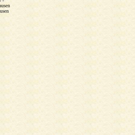
 -
ausen
ausen